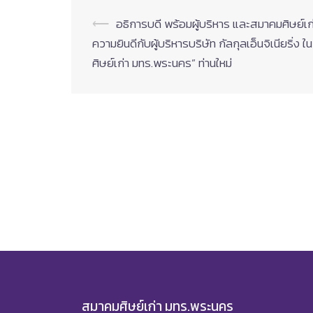
Post
⟵
อธิการบดี พร้อมผู้บริหาร และสมาคมศิษย
ความยินดีกับผู้บริหารบริษัท กัลกุลเอ็นจิเนียริ
navigation
ศิษย์เก่า มทร.พระนคร” ท่านใหม่
สมาคมศิษย์เก่า มทร.พระนคร