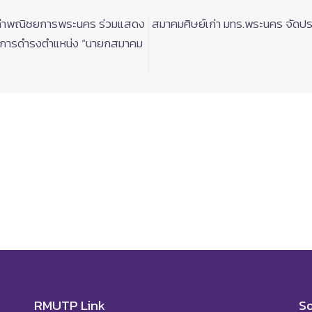
์เก่าพณิชยการพระนคร ร่วมแสดง
สมาคมศิษย์เก่า มทร.พระนคร จัดปร
่ง ในการดำรงตำแหน่ง “นายกสมาคม
RMUTP Link
So