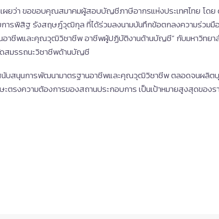
ปิดเผยว่า ขอขอบคุณสมาคมผู้สอบบัญชีภาษีอากรแห่งประเทศไทย โดย 
ยการพิสิฐ รังสฤษฎ์วุฒิกุล ที่ได้ร่วมลงนามบันทึกข้อตกลงความร่ว
ีพและคุณวุฒิวิชาชีพ อาชีพผู้ปฏิบัติงานด้านบัญชี” กับมหาวิทย
ดสมรรถนะวิชาชีพด้านบัญชี
เสริม สนับสนุนการพัฒนามาตรฐานอาชีพและคุณวุฒิวิชาชีพ ตลอดจนผลิตบ
ีทักษะตรงความต้องการของสถานประกอบการ เป็นเป้าหมายสูงสุดขอ