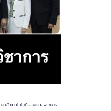
หาวิทยาลัยเทคโนโลยีราชมงคลพระนคร