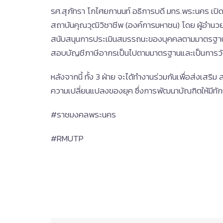
รศ.สุภัทรา โกไศยกานนท์ อธิการบดี มทร.พระนคร เ
สถาบันคุณวุฒิวิชาชีพ (องค์การมหาชน) โดย ผู้อำนว
สนับสนุนการประเมินสมรรถนะของบุคคลตามมาตรฐานอาช
สอบบัญชีภาษีอากรเป็นไปตามมาตรฐานและเป็นการวั
หลังจากนี้ ทั้ง 3 ฝ่าย จะได้ทำงานร่วมกันเพื่อส่ง
ความเปลี่ยนแปลงของยุค ซึ่งการพัฒนาบัณฑิตให้ม
#ราชมงคลพระนคร
#RMUTP