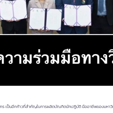
ากร เป็นอีกก้าวที่สำคัญในการผลิตบัณฑิตนักปฏิบัติ มืออาชีพของม