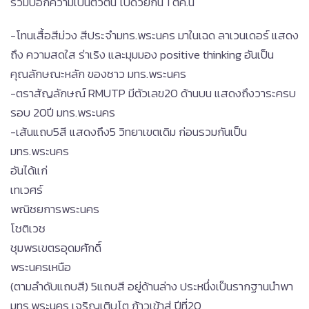
ร่วมบอกความเป็นตัวตน ไปด้วยกัน 1 ตค.นี้
-โทนเสื้อสีม่วง สีประจำมทร.พระนคร มาในเฉด ลาเวนเดอร์ แสดง
ถึง ความสดใส ร่าเริง และมุมมอง positive thinking อันเป็น
คุณลักษณะหลัก ของชาว มทร.พระนคร
-ตราสัญลักษณ์ RMUTP มีตัวเลข20 ด้านบน แสดงถึงวาระครบ
รอบ 20ปี มทร.พระนคร
-เส้นแถบ5สี แสดงถึง5 วิทยาเขตเดิม ก่อนรวมกันเป็น
มทร.พระนคร
อันได้แก่
เทเวศร์
พณิชยการพระนคร
โชติเวช
ชุมพรเขตรอุดมศักดิ์
พระนครเหนือ
(ตามลำดับแถบสี) 5แถบสี อยู่ด้านล่าง ประหนึ่งเป็นรากฐานนำพา
มทร.พระนคร เจริญเติบโต ก้าวเข้าสู่ ปีที่20